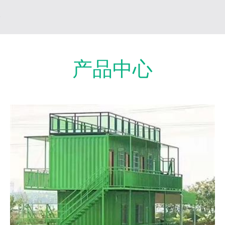
板
产品中心