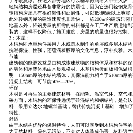
了冬暖夏凉。在绝大部分地区可以基本做到冬天不生火炉，
轻钢结构房屋还具备非常好的抗震性，因为它选用轻钢龙骨
钢结构房屋具有很好韧性和延展性，可以抵御8级以上地震
此外轻钢房屋的建造速度也非常快，一栋200㎡的建筑只需
地基以外，轻钢房屋的所需的材料都是在工厂生产后运输到
装的，这样不仅降低了施工难度，房屋的质量也很好控制。
3：木屋：
木结构即承重构件采用方木或圆木制作的单层或多层木结构
抗潮保湿、性强，还蕴涵着醇厚的文化气息，淳朴典雅。木
节能
建筑物的能源效益是由构成该建筑物的结构体系和材料的保
的墙体和屋架体系由木质规格材、木基结构覆面板和保温棉
明，150mm厚的木结构墙体，其保温能力相当于610mm厚
混凝土结构，可节能50%---70%。
环保
木材是可再生的主要建筑材料，在能耗、温室气体、空气和
采方面，木结构的环保性远优于砖混结构和钢结构，是公认
料，采用立达尔 地螺丝基础，替代传统混凝土基础，增加
特性。
舒适
由于木结构优异的保温特性，人们可以享受到木结构住宅的
为天然材料，绿色无污染，不会对人体造成伤害，材料透气